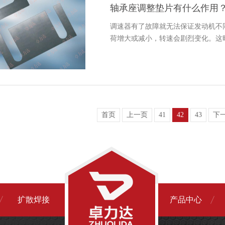
轴承座调整垫片有什么作用
调速器有了故障就无法保证发动机不
荷增大或减小，转速会剧烈变化。这
首页
上一页
41
42
43
下
扩散焊接
产品中心