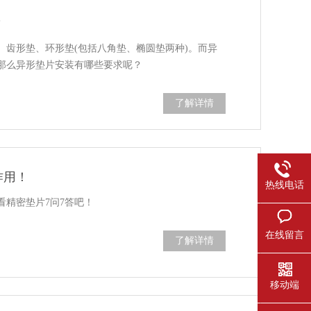
？
、齿形垫、环形垫(包括八角垫、椭圆垫两种)。而异
那么异形垫片安装有哪些要求呢？
了解详情
作用！
热线电话
看精密垫片7问7答吧！
在线留言
了解详情
移动端