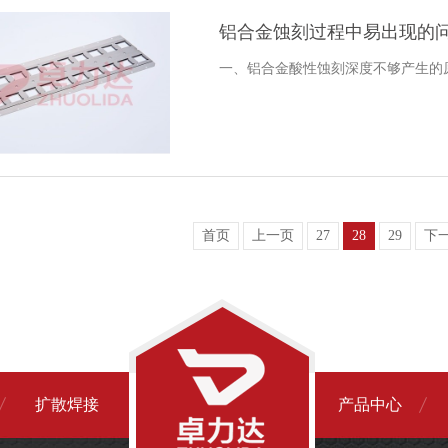
铝合金蚀刻过程中易出现的
一、铝合金酸性蚀刻深度不够产生的
首页
上一页
27
28
29
下
扩散焊接
产品中心