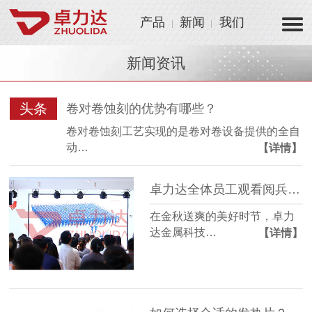
产品
新闻
我们
新闻资讯
头条
卷对卷蚀刻的优势有哪些？
卷对卷蚀刻工艺实现的是卷对卷设备提供的全自
动…
【详情】
卓力达全体员工观看阅兵仪式 凝聚爱国情怀激发制造热情！
在金秋送爽的美好时节，卓力
达金属科技…
【详情】