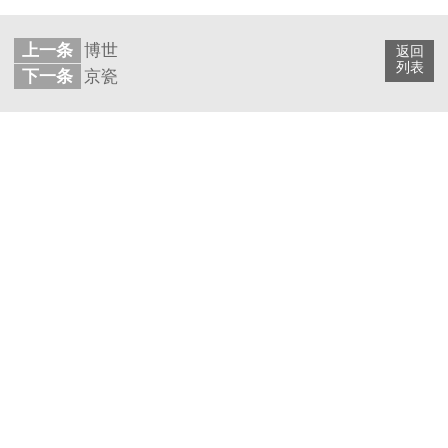
上一条
博世
返回
列表
下一条
京瓷