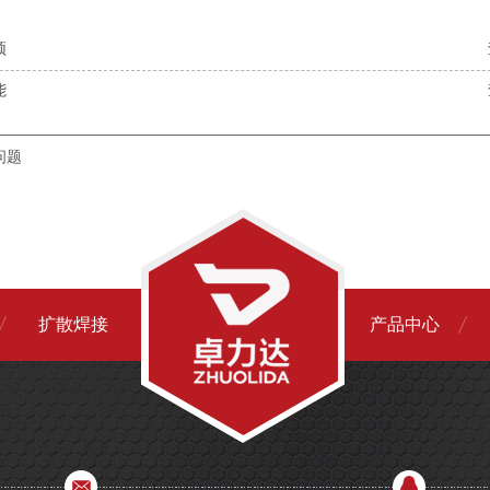
颈
能
问题
扩散焊接
产品中心