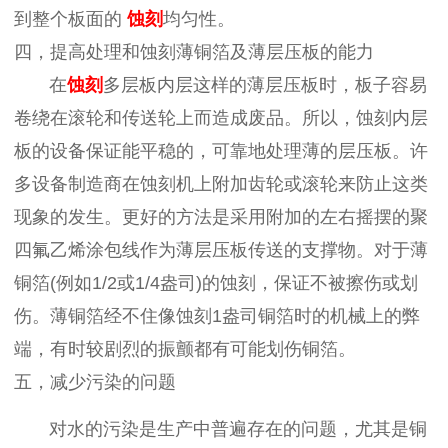
到整个板面的
蚀刻
均匀性。
四，提高处理和蚀刻薄铜箔及薄层压板的能力
在
蚀刻
多层板内层这样的薄层压板时，板子容易
卷绕在滚轮和传送轮上而造成废品。所以，蚀刻内层
板的设备保证能平稳的，可靠地处理薄的层压板。许
多设备制造商在蚀刻机上附加齿轮或滚轮来防止这类
现象的发生。更好的方法是采用附加的左右摇摆的聚
四氟乙烯涂包线作为薄层压板传送的支撑物。对于薄
铜箔
(例如1/2或1/4盎司)的蚀刻，保证不被擦伤或划
伤。薄铜箔经不住像蚀刻1盎司铜箔时的机械上的弊
端，有时较剧烈的振颤都有可能划伤铜箔。
五，减少污染的问题
对水的污染是生产中普遍存在的问题，尤其是铜