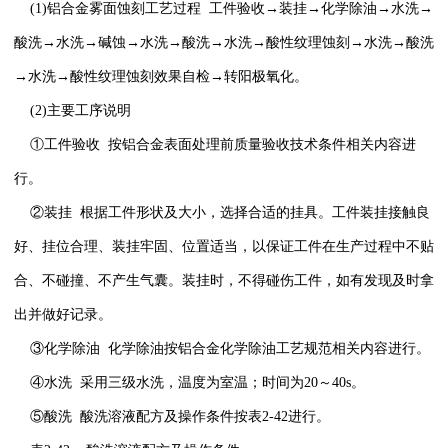
(1)铝合金雾面蚀刻工艺过程 工件验收→装挂→化学除油→水洗→
酸洗→水洗→碱蚀→水洗→酸洗→水洗→酸性纹理蚀刻→水洗→酸洗
→水洗→酸性纹理蚀刻效果自检→转阳极氧化。
(2)主要工序说明
①工件验收 按铝合金表面处理前质量验收技术条件相关内容进
行。
②装挂 根据工件形状及大小，选择合适的挂具。工件装挂接触良
好、挂位合理、装挂牢固、位置适当，以保证工件在生产过程中不贴
合、不碰撞、不产生气囊。装挂时，不得碰伤工件，如有发现及时拿
出并做好记录。
③化学除油 化学除油按铝合金化学除油工艺规范相关内容进行。
④水洗 采用三级水洗，温度为室温；时间为20～40s。
⑤酸洗 酸洗溶液配方及操作条件按表2-42进行。