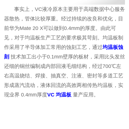
事实上，
VC
液冷原本主要用于高端数据中心服务
器散热，管体比较厚重。经过持续的改良和优化，目
前华为
Mate 20 X
可以做到
0.4mm
的厚度。由此可
见，对于均温板生产工艺的要求极其苛刻。均温板制
作采用了半导体加工常用的蚀刻工艺，通过
均温板蚀
刻
技术加工出小于
0.1mm
壁厚的板材，采用比头发丝
还细的铜丝编制成内部回液毛细结构，经过
700
℃左
右高温烧结、焊接、抽真空、注液、密封等多道工艺
形成蒸汽流动，液体回流的高效两相传热均温板，实
现业界
0.4mm
厚度
VC
均温板
量产应用。