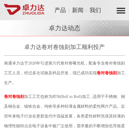
产品
新闻
我们
卓力达动态
卓力达卷对卷蚀刻加工顺利投产
南通卓力达于
2020
年引进第六代卷对卷曝光机，配备专业卷对卷蚀刻
工艺人员，经过多次试验及样品开发，现已成功实现
卷对卷蚀刻
加工
生产。
卷对卷蚀刻
加工工艺也称为
RTR(Roll to Roll)
加工
,
适用于不锈钢、铜
及铜合金、镍铁合金、纯铁等多种轻薄金属材料的柔性网片产品。近
些年来电子行业在更新迭代中迅猛发展，各类柔性材料凭借其轻薄的
物理性能特点在电子设备中被广泛使用，需求量的不断增加也导致柔