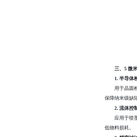
三、
5 
1. 半导
用于晶圆
保障纳米级缺
2. 流体
应用于喷
低物料损耗。