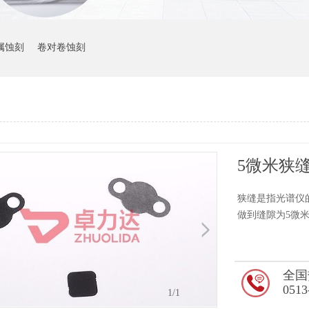
属蚀刻
卷对卷蚀刻
5微米狭
狭缝是指光谱仪
做到缝隙为5微
全国
0513
1
/1