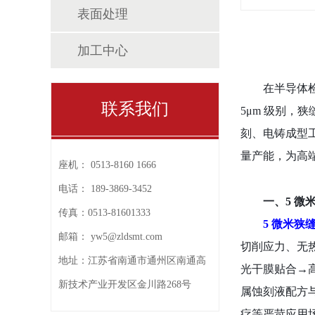
表面处理
加工中心
在半导体
联系我们
5μm 级别
刻、电铸成型
量产能，为高
座机：
0513-8160 1666
电话：
189-3869-3452
一、
5 
传真：
0513-81601333
5 微米狭
邮箱：
yw5@zldsmt.com
切削应力、无
地址：
江苏省南通市通州区南通高
光干膜贴合→高
新技术产业开发区金川路268号
属蚀刻液配方
疗等严苛应用