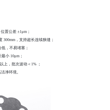
：
，位置公差
±1μm
；
度
300mm
，支持超长连续狭缝；
力低，不易堵塞；
距最小
10μm
；
以上，批次波动＜
1%
；
高洁净环境。