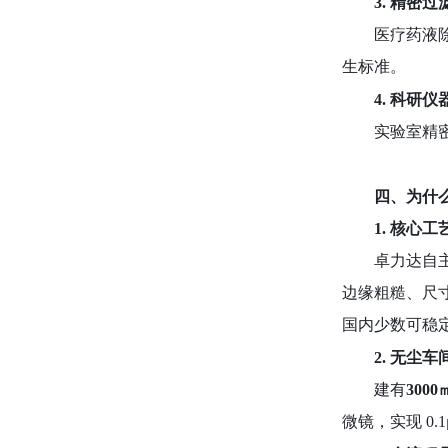
3. 精密
医疗药液
生标准。
4. 科研
实验室精
四、为什
1. 核心
卓力达自
边缘粗糙、尺寸
国内少数可稳定
2. 无尘
建有
300
微镜，实现 0