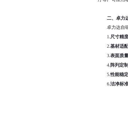
二、卓力
卓力达自
1.
尺寸精
2.
基材适
3.
表面质
4.
阵列定
5.
性能稳
6.
洁净标