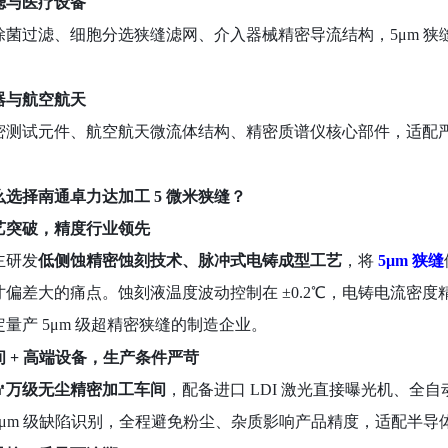
过滤与医疗设备
除菌过滤、细胞分选狭缝滤网、介入器械精密导流结构，
5μm
仪器与航空航天
密测试元件、航空航天微流体结构、精密质谱仪核心部件，适配
么选择南通卓力达加工
5 微米狭缝？
工艺突破，精度行业领先
主研发
低侧蚀精密蚀刻技术、脉冲式电铸成型工艺
，将
5μm 狭缝
偏差大的痛点。蚀刻液温度波动控制在 ±0.2℃，电铸电流密度
量产 5μm 级超精密狭缝的制造企业。
车间 + 高端设备，生产条件严苛
0㎡万级无尘精密加工车间
，配备进口
LDI 激光直接曝光机、全
.1μm 级缺陷识别，全程避免粉尘、杂质影响产品精度，适配半