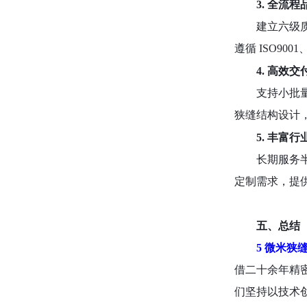
3. 全流
建立六级
遵循 ISO90
4. 高效
支持小批
狭缝结构设计
5. 丰富
长期服务
定制需求，提
五、总结
5 微米狭
借二十余年精
们坚持以技术