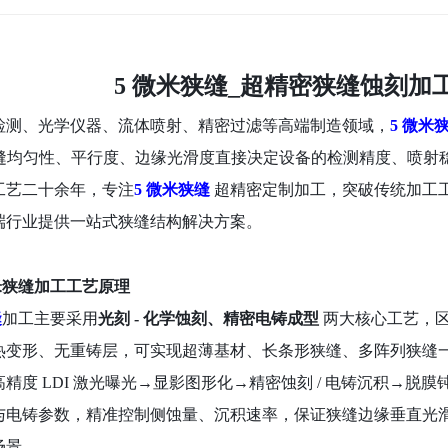
5 微米狭缝_超精密狭缝蚀刻加
检测、光学仪器、流体喷射、精密过滤等高端制造领域，
5 微米
，狭缝均匀性、平行度、边缘光滑度直接决定设备的检测精度、喷
工艺二十余年，专注
5 微米狭缝
超精密定制加工，突破传统加工
端行业提供一站式狭缝结构解决方案。
微米狭缝加工工艺原理
缝
加工主要采用
光刻
- 化学蚀刻、精密电铸成型
两大核心工艺，
热变形、无重铸层，可实现超薄基材、长条形狭缝、多阵列狭缝
精度 LDI 激光曝光→显影图形化→精密蚀刻 / 电铸沉积→脱膜
与电铸参数，精准控制侧蚀量、沉积速率，保证狭缝边缘垂直光
场景。