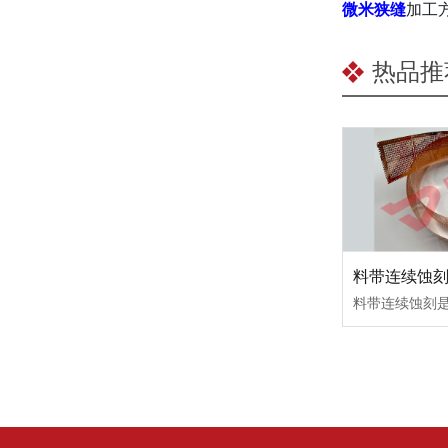
微米狭缝
加工
热品推
料带连续蚀