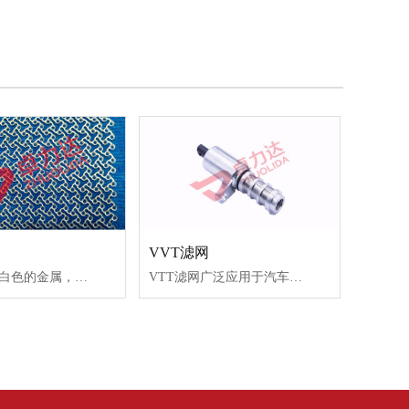
VVT滤网
钛是一种银白色的金属，钛蚀刻产品被广泛应用于多个行业，其特征为重量轻、强度高、具金属光泽，耐湿氯气腐蚀。钛被认为是一种稀有金属，这是由于在自然界中其存在分散并难于提取。钛最常见的化合物是二氧化钛，可用于制造白色颜料。
VTT滤网广泛应用于汽车可变正时系统上，在进气和排气上起到过滤杂质等作用。