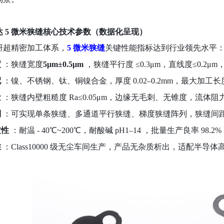
达
5 微米狭缝核心技术参数（数据化呈现）
研超精密加工体系，
5 微米狭缝
关键性能指标达到行业领先水平
度
：狭缝宽度
5μm±0.5μm
，狭缝平行度
≤0.3μm
，直线度
≤0.2μm
配
：镍、不锈钢、钛、铜镍合金，厚度
0.02–0.2mm
，最大加工长
量
：狭缝内壁粗糙度
Ra≤0.05μm
，边缘无毛刺、无锥度，流体阻
制
：可实现单条狭缝、多通道平行狭缝、梯度狭缝阵列，狭缝间
定性
：耐温
- 40℃~200℃
，耐酸碱
pH1–14
，批量生产良率
98.2%
准
：
Class10000
级无尘车间生产，产品无杂质析出，适配半导体