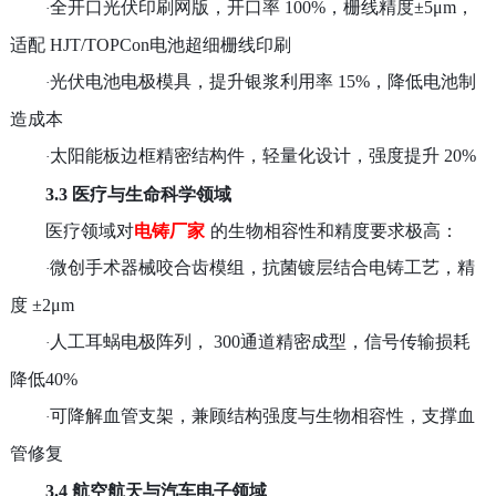
全开口光伏印刷网版，开口率
100%
，栅线精度
±5μm，
·
适配
HJT/TOPCon
电池超细栅线印刷
光伏电池电极模具，提升银浆利用率
15%
，降低电池制
·
造成本
太阳能板边框精密结构件，轻量化设计，强度提升
20%
·
3.3 医疗与生命科学领域
医疗领域对
电铸厂家
的生物相容性和精度要求极高：
微创手术器械咬合齿模组，抗菌镀层结合电铸工艺，精
·
度
±2μm
人工耳蜗电极阵列，
300
通道精密成型，信号传输损耗
·
降低
40%
可降解血管支架，兼顾结构强度与生物相容性，支撑血
·
管修复
3.4 航空航天与汽车电子领域