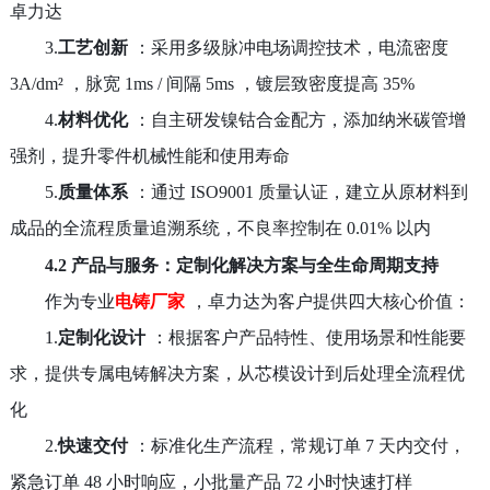
卓力达
3.
工艺创新
：采用多级脉冲电场调控技术，电流密度
3A/dm²
，脉宽
1ms /
间隔
5ms
，镀层致密度提高
35%
4.
材料优化
：自主研发镍钴合金配方，添加纳米碳管增
强剂，提升零件机械性能和使用寿命
5.
质量体系
：通过
ISO9001
质量认证，建立从原材料到
成品的全流程质量追溯系统，不良率控制在
0.01%
以内
4.2 产品与服务：定制化解决方案与全生命周期支持
作为专业
电铸厂家
，卓力达为客户提供四大核心价值：
1.
定制化设计
：根据客户产品特性、使用场景和性能要
求，提供专属电铸解决方案，从芯模设计到后处理全流程优
化
2.
快速交付
：标准化生产流程，常规订单
7
天内交付，
紧急订单
48
小时响应，小批量产品
72
小时快速打样