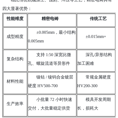
四大显著优势：
性能维度
精密电铸
传统工艺
±0.005mm，最小结构
成型精度
±0.015mm+
0.005mm
支持
1:50 深宽比微
深孔
/异形结构
复杂结构
孔、螺旋流道等异形件
加工困难
镍钴
/ 镍钨合金镀层
常规金属硬度
材料性能
硬度 HV500-700
HV200-300
小批量
72 小时快速
模具开发周期
生产效率
交付，大批量稳定供货
长，损耗大