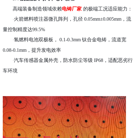
高端装备制造领域依赖
电铸厂家
的极端工况适应能力：
火箭燃料喷注器微孔阵列，孔径
0.05mm±0.005mm
，流
·
量控制精度达
99.5%
氢燃料电池双极板，
0.1-0.3mm
钛合金电铸，流道宽
·
0.08-0.1mm
，提升发电效率
汽车传感器金属外壳，防水防尘等级
IP68
，适配恶劣行
·
车环境