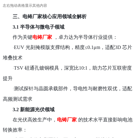
左右拖动表格显示其他内容
三、电铸厂家核心应用领域全解析
3.1 半导体与微电子领域
作为关键
电铸厂家
，卓力达为半导体行业提供：
EUV
光刻掩模版支撑结构，精度
≤0.1μm
，适配
3D
芯片
·
堆叠技术
TSV
硅通孔镀铜模具，深宽比
10:1
，助力芯片互联密度
·
提升
测试探针与晶圆承载部件，导电性与耐磨性双优，适配
·
高频测试需求
3.2 新能源光伏领域
在光伏高效生产中，
电铸厂家
的技术水平直接影响电池
转换效率：