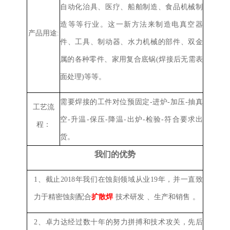
自动化治具、医疗、船舶制造、食品机械制
造等等行业。
这一新方法来制造电真空器
产品用途:
件、工具、制动器、水力机械的部件、双金
属的各种零件、家用复合底锅(焊接后无需表
面处理)等等。
需要焊接的工件对位预固定-进炉-加压-抽真
工艺流
空-升温-保压-降温-出炉-检验-符合要求出
程：
货。
我们的优势
1、
截止2018年我们在蚀刻领域从业19年，并一直致
力于精密蚀刻配合
扩散焊
技术研发
、
生产
和销售
。
2、
卓力达经过数十年的努力拼搏和技术攻关，先后