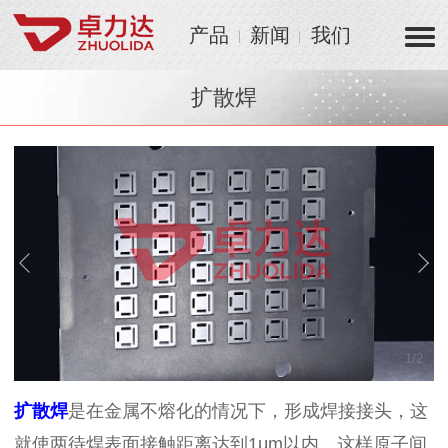
产品
新闻
我们
扩散焊
1
/
2
扩散焊
是在金属不熔化的情况下，形成焊接接头，这
就使两待焊表面接触距离达到1μm以内，这样原子间