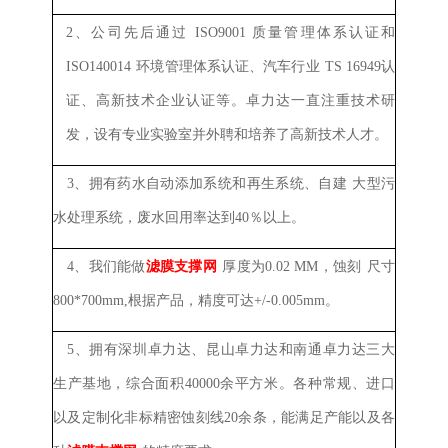
2、
公司先后通过
ISO9001
质量管理体系认证和
ISO140014
环境管理体系认证、汽车行业
TS 16949
认
证、高新技术企业认证等。卓力达一直注重技术研
发，设有专业实验室并外聘和培养了高新技术人才。
3、
拥有药水自动添加系统
和再生系统
、自建
大型
污
水处理系统，废水回用率达到40％以上。
4、
我们能做
滤膜支撑网
厚度
为
0.02 MM，
蚀刻
尺寸
800*700mm,根据产品，精度可
达
+/-0.005mm。
5、拥有深圳卓力达、昆山卓力达和南通卓力达三大
生产基地，综合面积40000余平方米。各种常规、进口
以及定制化非标精密蚀刻线20余条，能满足产能以及各