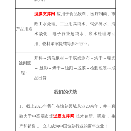
滤膜支撑网
应用于食品饮料、医疗制药、市
政工水处理、工业用高纯水、锅炉补水、海
产品用途:
水淡化、电子行业超纯水、废水处理与回
用、物料浓缩提纯等多种行业。
开料→清洗板材→干膜或涂布→烘干→曝光
蚀刻流
→ 显影→烘干→蚀刻→脱膜→检测包装---成
程：
品出货
我们的优势
1、
截止2025年我们在蚀刻领域从业20余年，并一直
致力于中高端市场
滤膜支撑网
技术创新、研发
、
生
产
和销售
。
立志成为中国蚀刻行业的百年企业！