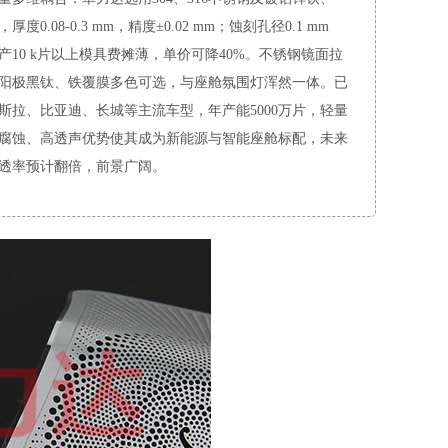
铝，厚度0.08-0.3 mm，精度±0.02 mm；蚀刻孔径0.1 mm
产10 k片以上模具费摊薄，单价可降40%。不锈钢镜面拉
阳极黑钛、铁覆膜多色可选，与座舱氛围灯浑然一体。已
斯拉、比亚迪、长城等主流车型，年产能5000万片，轻量
腐蚀、高透声优势使其成为新能源与智能座舱标配，未来
透率预计翻倍，前景广阔。