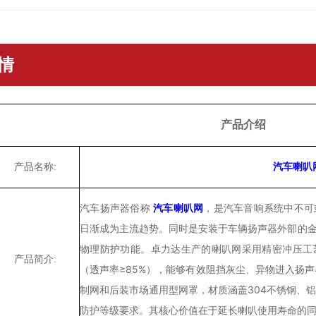
情
产品介绍
产品名称:
汽车喇叭
汽车
扬声器俗称
汽车喇叭网
，是汽车音响系统中不可
同时是安装于车辆扬声器外部的
日渐成为主流趋势。
物理防护功能。卓力达生产的喇叭网采用精密冲压工
产品简介:
（透声率≥85%），能够有效阻挡灰尘、异物进入扬
制网和后装市场通用型网罩，材质涵盖304不锈钢、铝合
防护等级要求。其核心价值在于延长喇叭使用寿命的