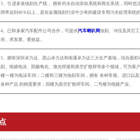
3、
引进多条蚀刻生产线，
拥有药水自动添加系统
和再生系统，同时也
回用率达到40％以上，是在金属蚀刻行业中少有的建设专用污水处理系统
4、已和多家汽车配件公司合作，可提供
汽车喇叭网
蚀刻、冲压及其它工
生存、求发展、要效益。
5、
拥有深圳卓力达、昆山卓力达和南通卓力达三大生产基地，综合面积4
蚀刻、电镀电泳、阳极氧化、激光焊接和真空扩散焊等多个领域，可为客
号楼一楼为电泳车间；二楼和三楼为蚀刻车间，拥有
各种常规、进口以及
及各种
产品
的精度要求；四楼为真空扩散焊车间。二号楼为电镀产业。
点