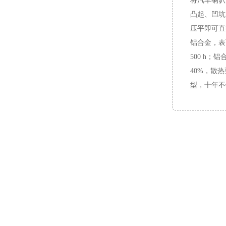
将汽车喇叭
凸起、凹坑
压平即可直
铝合金，表
500 h
40%，散
型，十年不