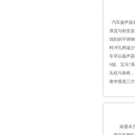
汽车
扬声器
厚度与材质直
蚀刻的不锈钢
料冲孔网减少
车常以扬声器
S级、宝马7
头枕与座椅，
奢华视觉三方
南通卓