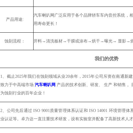
汽车喇叭网广泛应用于各个品牌轿车车内音控系统，
产品用途:
用寿命更长！
蚀刻流程：
开料→清洗板材→干膜或涂布→烘干→曝光→ 显影→烘
我们的优势
1、
截止2025年我们在蚀刻领域从业20余年，2015年公司斥资在南通
致力于中高端市场
汽车喇叭网
产品的技术创新、研发、
生产
和销售
。
为蚀刻行业的百年企业！
2、
公司先后通过
ISO 9001
质量管理体系认证和
ISO 14001
环境管理体
业认证等。卓力达一直注重技术研发，设有实验室并配备了高新技术人