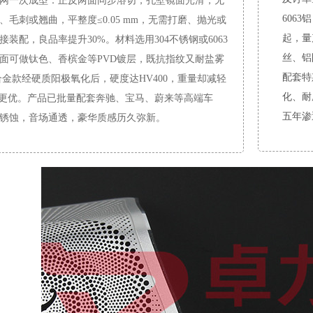
网一次成型：正反两面同步溶切，孔壁镜面光滑，无
6063
、毛刺或翘曲，平整度≤0.05 mm，无需打磨、抛光或
起，量
接装配，良品率提升30%。材料选用304不锈钢或6063
丝、铝
面可做钛色、香槟金等PVD镀层，既抗指纹又耐盐雾
配套特
；铝合金款经硬质阳极氧化后，硬度达HV400，重量却减轻
化、耐
热更优。产品已批量配套奔驰、宝马、蔚来等高端车
五年渗
锈蚀，音场通透，豪华质感历久弥新。