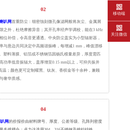
02
移动端
喇叭网
首重防尘：细密蚀刻微孔像滤网般将灰尘、金属屑
隙之外，杜绝摩擦异音；其开孔率经声学调校，能在3 kHz
关注微信
相位补偿，令高音更通透。中央防尘盖实为小型辐射器，
率与悬边共同决定中高频谐振峰，每增减1 mm，峰值漂移
 Hz。塑料薄膜、铝箔或不锈钢箔因杨氏模量差异，厚度需匹
高功率低音振辐大，盖厚增至0.15 mm以上，可抑共振并
 ℃高温；颜色更可定制曜黑、钛灰、香槟金等十余种，兼顾
与奢华质感。
04
喇叭网
的价报价由材料牌号、厚度、公差等级、孔阵列密度
量多维耦合：卓力达选用304、316不锈钢及镀铝锌铁、