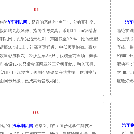
01
俗称
汽车喇叭网
，是音响系统的“声门”，它的开孔率、
汽车
接影响高频延伸、指向性与失真。采用0.1 mm级精密
隔绝在磁
喇叭网，孔壁光洁无毛刺，声阻低至0.2 %，比传统塑
以上形成
谐振50 %以上，让高音更通透、中低频更饱满。豪华
直径、曲
数量彰显档次：经济型车2-6只，仅覆盖前声场；奔驰
约600
系则布设12-18只带金属网罩的三分频系统，融入顶棚、
配功率：
实现7.1.4沉浸声，蚀刻不锈钢网在防共振、耐刮擦与
耐180
面同步升级，已成高端音载标配。
座舱灯光
03
汽车
力达的
汽车喇叭网
通常
采用双面同步化学蚀刻技术，
及订单