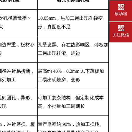
冲压筛孔板
激光切割筛孔板
移动端
单批次孔径离散率＞
±0.05mm，热加工易出现孔径变
大
形，真圆度不足
关注微信
翻边严重，板材存
孔壁发黑、存在热影响区，薄板加
形
工易出现挂渣、烧边
，细径冲针易折断，
最高约
40%，0.2mm 以下薄板加
阵列加工
工易出现烧穿、变形
规则圆孔，异形、
可加工复杂结构，但定制化成本
实现
高、小批量加工周期长
5%，冲针磨损、板
量产良率约
90%，热加工损耗、