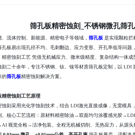
筛孔板精密蚀刻
_不锈钢微孔筛孔
滤、流体控制、新能源、精密电子等领域，
筛孔板
是实现颗粒拦
筛孔板易出现孔径不均、毛刺翻边、应力变形、开孔率低等问题
。
精密蚀刻工艺
凭借无机械应力、微米级精度、复杂结构一体成
蚀刻二十余年，专注不锈钢、钛、镍等材质筛孔板定制，以
LD
靠的
筛孔板
精密蚀刻解决方案。
板精密蚀刻工艺原理
密蚀刻采用
光化学蚀刻技术
，结合
LDI激光直接成像，无需模
列。核心工艺流程：原材料精密除油→双面均匀涂覆感光胶→LDI
→AI 视觉全检→洁净包装。全程无机械切削、无热应力，从源
现
0.03mm 微孔、±0.01mm公差、高开孔率
筛孔板量产，适配各