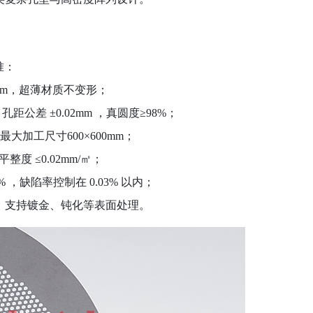
准：
mm
，超薄材质不变形；
，孔距公差
±0.02mm
，真圆度
≥98%
；
最大加工尺寸
600×600mm
；
平整度
≤0.02mm/
㎡；
%
，缺陷率控制在
0.03%
以内；
，支持镀金、钝化等表面处理。