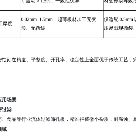
寸波动＜1.5%，一致性优异
材变形易导致
0.02mm–1.5mm，超薄板材加工无变
仅适配
0.5m
工厚度
形、无褶皱
压易出现撕裂
密蚀刻在精度、平整度、开孔率、稳定性上全面优于传统工艺，
应用场景
精密过滤
药、食品等行业流体过滤筛孔板，精准拦截微小杂质，耐腐蚀、
领域