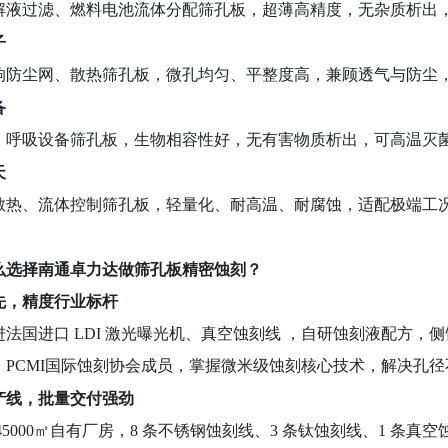
解液过滤、燃料电池流体分配筛孔板，超薄高精度，无杂质析出
子
响防尘网、散热筛孔板，微孔均匀、平整度高，兼顾透气与防尘
备
、呼吸设备筛孔板，生物相容性好，无有害物质析出，可高温灭
天
散热、流体控制筛孔板，轻量化、耐高温、耐腐蚀，适配极端工
么选择南通卓力达做筛孔板精密蚀刻？
领先，精度行业标杆
进
法国进口
LDI 激光曝光机、真空蚀刻线
，自研蚀刻液配方，侧
，PCMI国际蚀刻协会成员，掌握微米级蚀刻核心技术，解决孔
化产线，批量交付强劲
45000㎡自有厂房，8 条不锈钢蚀刻线、3 条钛蚀刻线、1 条