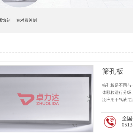
属蚀刻
卷对卷蚀刻
筛孔板
筛孔板是不同与
体颗粒进行分级
泛应用于气液过
全国
0513
1
/2