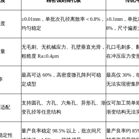
维度
精密蚀刻筛孔板
传统
±0.01mm，单批次孔径离散率＜0.8%，
±0.1mm，
精度
均匀稳定
8%，尺寸偏差
无毛刺、无机械应力、孔壁垂直光滑，
孔口毛刺多、
质量
粗糙度
Ra≤0.4μm
在冲压应力变
最高可达
60%，高密度微孔阵列可稳
最高仅
30%
率
定成型
无法实现密集
支持圆孔、方孔、六角孔、异形孔、渐
仅可加工简单
构适配
变孔径等任意结构
渐变结构无法
量产良率稳定
98.5% 以上，批次间尺
量产良率约
8
稳定性