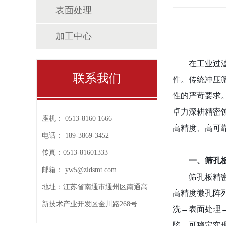
表面处理
加工中心
在工业过
联系我们
件。传统冲压
性的严苛要求
卓力深耕精密
座机：
0513-8160 1666
高精度、高可
电话：
189-3869-3452
传真：
0513-81601333
一、筛孔
邮箱：
yw5@zldsmt.com
筛孔板精
地址：
江苏省南通市通州区南通高
高精度微孔阵
新技术产业开发区金川路268号
洗→表面处理
陷，可稳定实