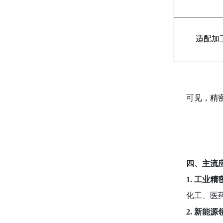
适配加
可见，精
四、主流
1. 工业
化工、医
2. 新能源