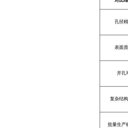
对比
孔径
表面
开孔
复杂结
批量生产