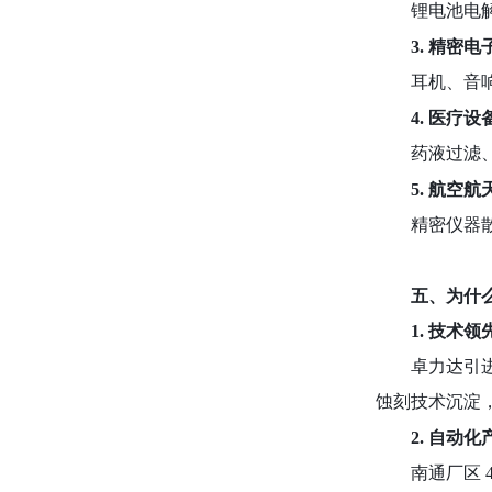
锂电池电
3. 精密电
耳机、音
4. 医疗设
药液过滤
5. 航空航
精密仪器
五、为什
1. 技术
卓力达引
蚀刻技术沉淀
2. 自动
南通厂区