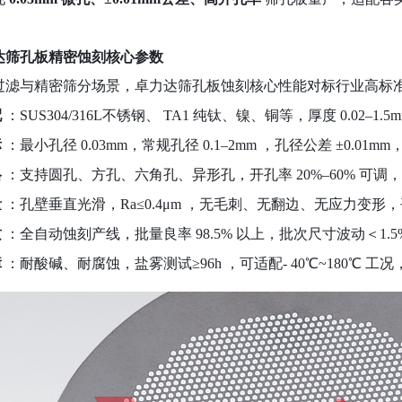
达筛孔板精密蚀刻核心参数
过滤与精密筛分场景，卓力达筛孔板蚀刻核心性能对标行业高标
配
：
SUS304/316L
不锈钢、
TA1
纯钛、镍、铜等，厚度
0.02–1.5
标
：最小孔径
0.03mm
，常规孔径
0.1–2mm
，孔径公差
±0.01mm
格
：支持圆孔、方孔、六角孔、异形孔，开孔率
20%–60%
可调，
量
：孔壁垂直光滑，
Ra≤0.4μm
，无毛刺、无翻边、无应力变形，
质
：全自动蚀刻产线，批量良率
98.5%
以上，批次尺寸波动＜
1.5
障
：耐酸碱、耐腐蚀，盐雾测试
≥96h
，可适配
- 40℃~180℃
工况