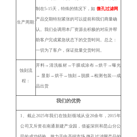
制在
5-15天，特殊的情况下，如
微孔过滤网
产品交期特别紧张的可以提前和我们商量确
生产周期:
认。我们会调用本厂资源去积极的对应并帮
助客户完成紧急状态下的交货时间。总之：
一切为了客户，保证批量交货时间。
开料→清洗板材→干膜或涂布→烘干→曝光
蚀刻流
→ 显影→烘干→蚀刻→脱膜→检测包装---成
程：
品出货
我们的优势
截止2025年我们在蚀刻领域从业20余年，2015年
1、
公司又斥资在南通新建产业园，借鉴深圳和昆山分公
司的成功经验，致力于中高端市场
微孔过滤网
产品的