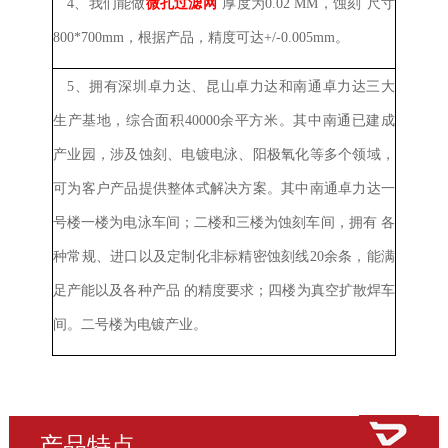
4、
我们能做
微孔过滤网
厚度
为
0.02 MM，
蚀刻
尺寸
800*700mm，根据产品，精度可
达
+/-0.005mm。
5、
拥有深圳卓力达、昆山卓力达和南通卓力达三大
生产基地，综合面积40000余平方米。其中南通已建成
产业园，涉及蚀刻、电镀电泳、阳极氧化等多个领域，
可为客户产品提供整体式解决方案。其中南通卓力达一
号楼一楼为电泳车间；二楼和三楼为蚀刻车间，拥有
各
种常规、进口以及定制化非标精密蚀刻线20余条，能满
足产能以及各种
产品
的精度要求；四楼为真空扩散焊车
间。二号楼为电镀产业。
产品特点