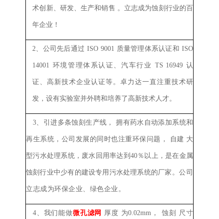
术创新、研发、
生产
和销售
。
立志成为蚀刻行业的百
年企业！
2、
公司先后通过
ISO 9001
质量管理体系认证和
ISO
14001
环境管理体系认证、汽车行业
TS 16949
认
证、高新技术企业认证等。卓力达一直注重技术研
发，设有实验室并外聘和培养了高新技术人才。
3、
引进多条蚀刻生产线，
拥有药水自动添加系统
和
再生系统，公司发展的同时也注重环保问题，
自建
大
型
污水处理系统，废水回用率达到40％以上，是在金属
蚀刻行业中少有的建设专用污水处理系统的厂家。
公司
立志成为环保企业、绿色企业。
4、
我们能做
微孔滤网
厚度
为
0.02mm，
蚀刻
尺寸