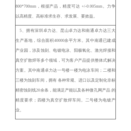
800*700mm，根据产品，精度可
达
+/-0.005mm。
力争
以高精度、高标准求生存、求发展、要效益。
5、
拥有深圳卓力达、昆山卓力达和南通卓力达三大
生产基地，综合面积40000余平方米。其中南通已建成
产业园，涉及蚀刻、电镀电泳、阳极氧化、激光焊接和
真空扩散焊等多个领域，可为客户产品提供整体式解决
方案。其中南通卓力达一号楼一楼为电泳车间；二楼和
三楼为蚀刻车间，拥有
各种常规、进口以及定制化非标
精密蚀刻线20余条，能满足产能以及各种微孔网
产品
的
精度要求；四楼为真空扩散焊车间。二号楼为电镀产
业。