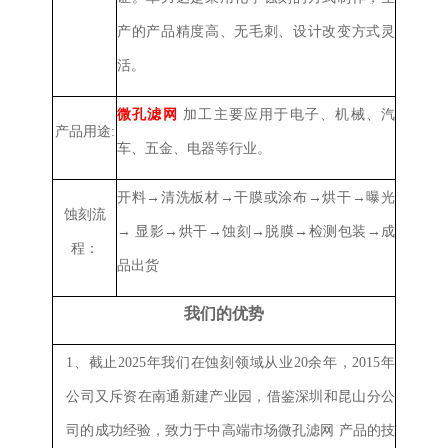
产的产品精度高、无毛刺、设计改变方式灵
活。
微孔滤网
加工主要应用于电子、机械、汽
产品用途:
车、五金、电器等行业。
开料→清洗板材→干膜或涂布→烘干→曝光
蚀刻流
→ 显影→烘干→蚀刻→脱膜→检测包装→成
程：
品出货
我们的优势
1、
截止2025年我们在蚀刻领域从业20余年，2015年
公司又斥资在南通新建产业园，借鉴深圳和昆山分公
司的成功经验，致力于中高端市场
微孔滤网
产品的技