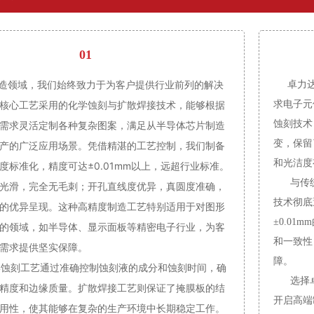
01
造领域，我们始终致力于为客户提供行业前列的解决
卓力
核心工艺采用的化学蚀刻与扩散焊接技术，能够根据
求电子元
蚀刻技术
需求灵活定制各种复杂图案，满足从半导体芯片制造
变，保留
产的广泛应用场景。凭借精湛的工艺控制，我们制备
和光洁度
度标准化，精度可达±0.01mm以上，远超行业标准。
与传统
光滑，完全无毛刺；开孔直线度优异，真圆度准确，
技术彻底
的优异呈现。这种高精度制造工艺特别适用于对图形
±0.0
的领域，如半导体、显示面板等精密电子行业，为客
和一致性
端制造需求提供坚实保障。
障。
学蚀刻工艺通过准确控制蚀刻液的成分和蚀刻时间，确
选择卓
精度和边缘质量。扩散焊接工艺则保证了掩膜板的结
开启高端
用性，使其能够在复杂的生产环境中长期稳定工作。