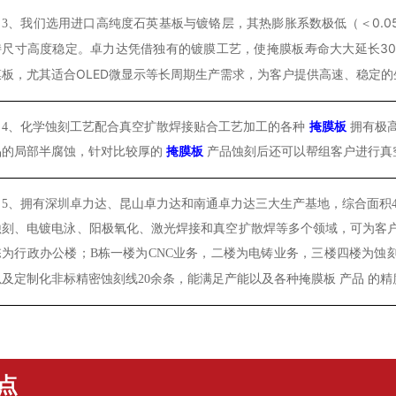
我们选用进口高纯度石英基板与镀铬层，其热膨胀系数极低（＜0.0
3、
持尺寸高度稳定。卓力达凭借独有的镀膜工艺，使掩膜板寿命大大延长3
膜板，尤其适合OLED微显示等长周期生产需求，为客户提供高速、稳定
4、
化学蚀刻工艺配合真空扩散焊接贴合工艺加工的各种
掩膜板
拥有极
品的局部半腐蚀，针对比较厚的
掩膜板
产品蚀刻后还可以帮组客户进行
5、
拥有深圳卓力达、昆山卓力达和南通卓力达三大生产基地，综合面积4
蚀刻、电镀电泳、阳极氧化、激光焊接和真空扩散焊等多个领域，可为客
栋为行政办公楼；B
栋
一楼为CNC业务，二楼为电铸业务，三楼四楼为蚀
以及定制化非标精密蚀刻线20余条，能满足产能以及各种掩膜板
产品
的精
点