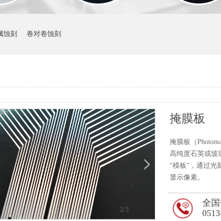
属蚀刻
卷对卷蚀刻
掩膜板
掩膜板（Phot
高纯度石英或玻
“模板”，通过
显示像素。
全国
2
/3
0513