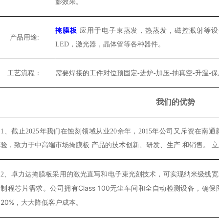
影效果。
掩膜板
应用于电子束蒸发，热蒸发，磁控溅射等设
产品用途:
LED，激光器，晶体管等各种器件。
工
艺流程：
需要焊接的工件对位预固定
-进炉-加压-抽真空-升温-
我们的优势
1、
截止2025年我们在蚀刻领域从业20余年，2015年公司又斥资在
验，致力于中高端市场
掩膜板
产品的技术创新、研发、
生产
和销售
。
立
卓力达掩膜板采用的激光直写和电子束光刻技术，可实现纳米级线宽精
2、
制程芯片需求。公司拥有Class 100无尘车间和全自动检测设备，
20%，大大降低客户成本。