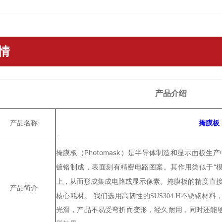
情
产品介绍
产品名称:
掩膜板
掩膜板（Photomask）是半导体制造和显示面板
镀铬制成，表面刻有精密电路图案。其作用类似于“
上，从而形成集成电路或显示像素。掩膜板的精度直
产
品简介:
核心耗材。
我们选用高韧性的SUS304 H不锈钢材
光滑，产品不易受弯折而变形，经久耐用，同时还能