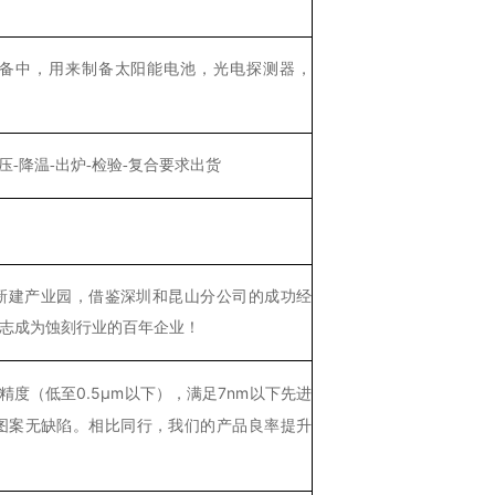
备中，用来制备太阳能电池，光电探测器，
保压-降温-出炉-检验-复合要求出货
南通新建产业园，借鉴深圳和昆山分公司的成功经
志成为蚀刻行业的百年企业！
度（低至0.5μm以下），满足7nm以下先进
确保图案无缺陷。相比同行，我们的产品良率提升