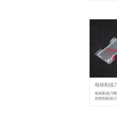
电铸剃须
电铸剃须刀网
优势和剃须