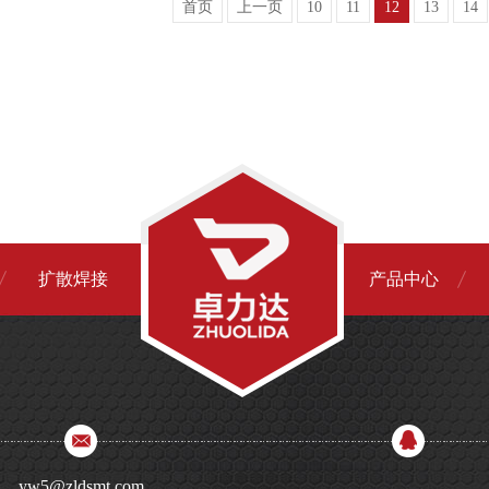
首页
上一页
10
11
12
13
14
扩散焊接
产品中心
yw5@zldsmt.com